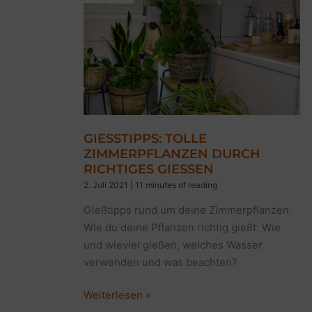
GIESSTIPPS: TOLLE Z
IMMERPFLANZEN DURCH R
ICHTIGES GIESSEN
2. Juli 2021
|
11 minutes of reading
Gießtipps rund um deine Zimmerpflanzen.
Wie du deine Pflanzen richtig gießt: Wie
und wieviel gießen, welches Wasser
verwenden und was beachten?
Gießtipps:
Weiterlesen »
Tolle