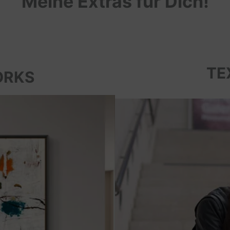
Meine Extras für Dich!
TE
ORKS