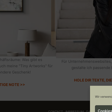
häftsräume: Was gibt es
Für Unternehmenswebsites,
auch meine "Tiny Artworks" für
gestalte ich passende 
sondere Geschenk!
HOLE DIR TEXTE, D
TIGE NOTE >>
Wir verwend
Cookies
CONTACT
IMPRESSUM
DATENSCHUTZ