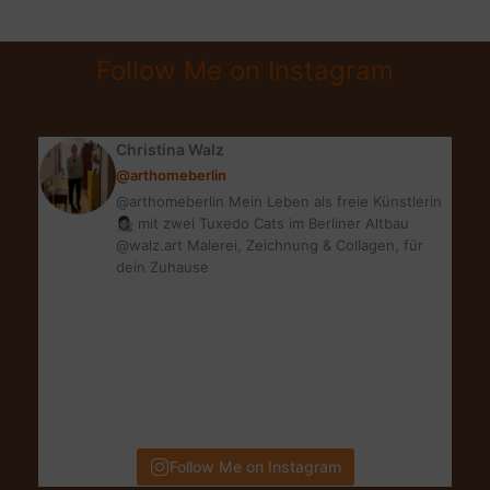
GLÜCK,
DIE
Follow Me on Instagram
(FAST)
NICHTS
KOSTEN
Christina Walz
@arthomeberlin
@arthomeberlin Mein Leben als freie Künstlerin
👩🏻‍🎨 mit zwei Tuxedo Cats im Berliner Altbau
@walz.art Malerei, Zeichnung & Collagen, für
dein Zuhause
Follow Me on Instagram