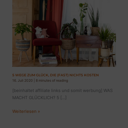
5 WEGE ZUM GLÜCK, DIE (FAST) NICHTS KOSTEN
16. Juli 2020
|
8 minutes of reading
[beinhaltet affiliate links und somit werbung] WAS
MACHT GLÜCKLICH? 5 […]
5
Weiterlesen »
WEGE
ZUM