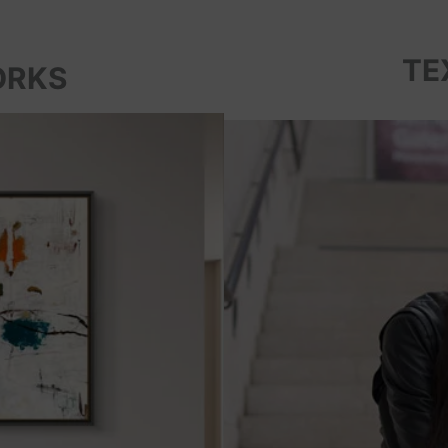
TE
ORKS