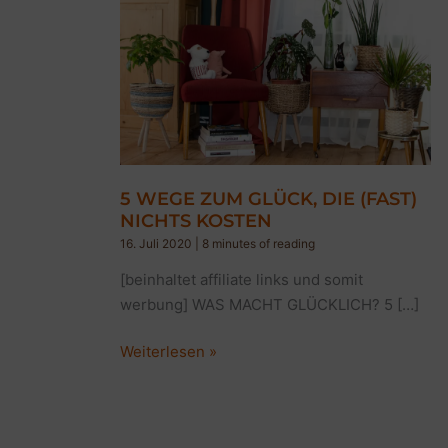
5 WEGE ZUM GLÜCK, DIE (FAST)
NICHTS KOSTEN
16. Juli 2020
|
8 minutes of reading
[beinhaltet affiliate links und somit
werbung] WAS MACHT GLÜCKLICH? 5 […]
5
Weiterlesen »
WEGE
ZUM
GLÜCK,