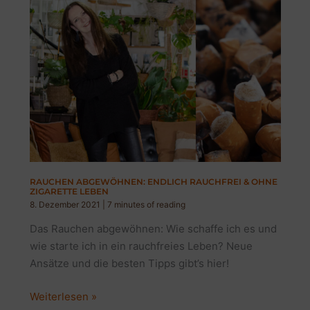
RAUCHEN ABGEWÖHNEN: ENDLICH RAUCHFREI & OHNE
ZIGARETTE LEBEN
8. Dezember 2021
|
7 minutes of reading
Das Rauchen abgewöhnen: Wie schaffe ich es und
wie starte ich in ein rauchfreies Leben? Neue
Ansätze und die besten Tipps gibt’s hier!
Rauchen
Weiterlesen »