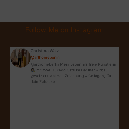
abgewöhnen:
Endlich
rauchfrei
&
Follow Me on Instagram
ohne
Zigarette
leben
Christina Walz
@arthomeberlin
@arthomeberlin Mein Leben als freie Künstlerin
👩🏻‍🎨 mit zwei Tuxedo Cats im Berliner Altbau
@walz.art Malerei, Zeichnung & Collagen, für
dein Zuhause