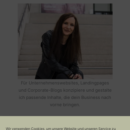
Für Unternehmenswebsites, Landingpages
und Corporate-Blogs konzipiere und gestalte
ich passende Inhalte, die dein Business nach
vorne bringen.
HOLE DIR TEXTE, DIE DEIN BUSINESS
ERFOLGREICH MACHEN >>
Wir verwenden Cookies, um unsere Website und unseren Service zu