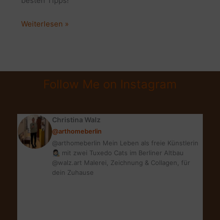
besten Tipps!
PFLANZENPFLEGE
Weiterlesen »
IM
WINTER:
5
SUPER
Follow Me on Instagram
TIPPS!
Christina Walz
@arthomeberlin
@arthomeberlin Mein Leben als freie Künstlerin
👩🏻‍🎨 mit zwei Tuxedo Cats im Berliner Altbau
@walz.art Malerei, Zeichnung & Collagen, für
dein Zuhause