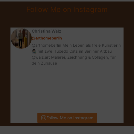
|
Follow Me on Instagram
MEINE
BLOG-
UPDATES
Christina Walz
@arthomeberlin
@arthomeberlin Mein Leben als freie Künstlerin
👩🏻‍🎨 mit zwei Tuxedo Cats im Berliner Altbau
@walz.art Malerei, Zeichnung & Collagen, für
dein Zuhause
Follow Me on Instagram