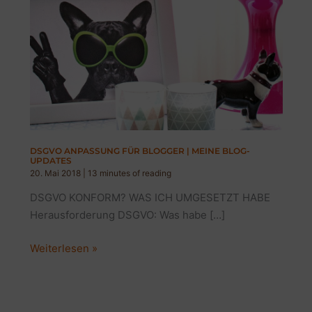
DSGVO ANPASSUNG FÜR BLOGGER | MEINE BLOG-
UPDATES
20. Mai 2018
|
13 minutes of reading
DSGVO KONFORM? WAS ICH UMGESETZT HABE
Herausforderung DSGVO: Was habe […]
DSGVO
Weiterlesen »
ANPASSUNG
FÜR
BLOGGER