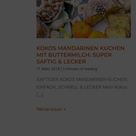
KOKOS MANDARINEN KUCHEN
MIT BUTTERMILCH: SUPER
SAFTIG & LECKER
11. März 2018
|
5 minutes of reading
SAFTIGER KOKOS MANDARINEN KUCHEN:
EINFACH, SCHNELL & LECKER Mein Kokos
[…]
KOKOS
Weiterlesen »
MANDARINEN
KUCHEN
MIT