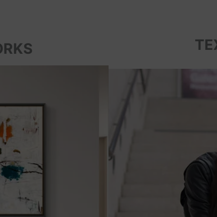
TE
ORKS