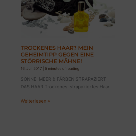
TROCKENES HAAR? MEIN
GEHEIMTIPP GEGEN EINE
STÖRRISCHE MÄHNE!
16. Juli 2017
|
5 minutes of reading
SONNE, MEER & FÄRBEN STRAPAZIERT
DAS HAAR Trockenes, strapaziertes Haar
TROCKENES
Weiterlesen »
HAAR?
MEIN
GEHEIMTIPP
GEGEN