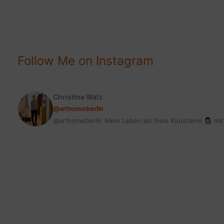
BUTTERMILCH:
SUPER
SAFTIG
&
LECKER
Follow Me on Instagram
Christina Walz
@arthomeberlin
@arthomeberlin Mein Leben als freie Künstlerin 👩🏻‍🎨 