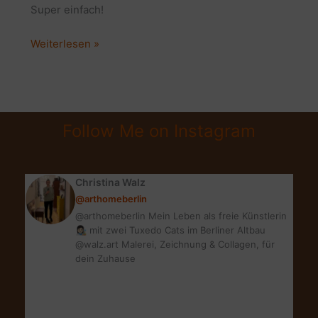
Super einfach!
EINFACHE
Weiterlesen »
IRISH
SCONES
|
SUPER
Follow Me on Instagram
TEA
TIME
GEBÄCK
Christina Walz
IN
@arthomeberlin
3
@arthomeberlin Mein Leben als freie Künstlerin
VARIANTEN
👩🏻‍🎨 mit zwei Tuxedo Cats im Berliner Altbau
@walz.art Malerei, Zeichnung & Collagen, für
dein Zuhause