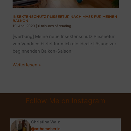
INSEKTENSCHUTZ PLISSEETÜR NACH MASS FÜR MEINEN B
ALKON
19. April 2023
|
6 minutes of reading
[werbung] Meine neue Insektenschutz Plisseetür
von Vendeco bietet für mich die ideale Lösung zur
beginnenden Balkon-Saison.
Insektenschutz
Weiterlesen »
Plisseetür
nach
Maß
für
Follow Me on Instagram
meinen
Balkon
Christina Walz
@arthomeberlin