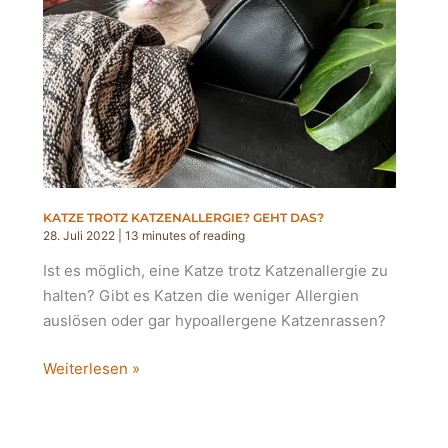
KATZE TROTZ KATZENALLERGIE? GEHT DAS?
28. Juli 2022
|
13 minutes of reading
Ist es möglich, eine Katze trotz Katzenallergie zu
halten? Gibt es Katzen die weniger Allergien
auslösen oder gar hypoallergene Katzenrassen?
Katze
Weiterlesen »
trotz
Katzenallergie?
Geht