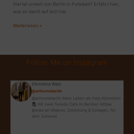
Viertel unweit von Berlin in Potsdam? Erfahrt hier,
was es damit auf sich hat.
DAS
Weiterlesen »
HOLLÄNDISCHE
VIERTEL
IN
POTSDAM
Follow Me on Instagram
|
EIN
GROSSARTIGES
Christina Walz
HIGHLIGHT
@arthomeberlin
@arthomeberlin Mein Leben als freie Künstlerin
👩🏻‍🎨 mit zwei Tuxedo Cats im Berliner Altbau
@walz.art Malerei, Zeichnung & Collagen, für
dein Zuhause