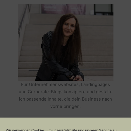
Für Unternehmenswebsites, Landingpages
und Corporate-Blogs konzipiere und gestalte
ich passende Inhalte, die dein Business nach
vorne bringen.
HOLE DIR TEXTE, DIE DEIN BUSINESS
ERFOLGREICH MACHEN >>
Wir verwenden Cookies, um unsere Website und unseren Service zu