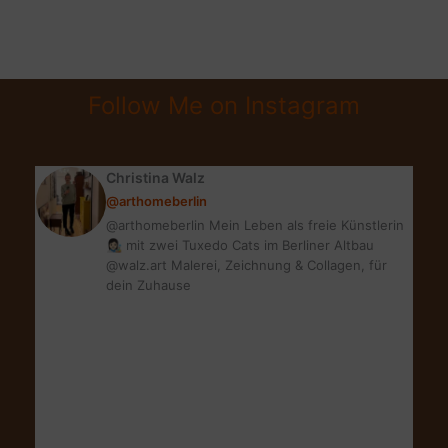
für
den
Garten:
Super
Follow Me on Instagram
Wellness
für
draußen!
Christina Walz
@arthomeberlin
@arthomeberlin Mein Leben als freie Künstlerin
👩🏻‍🎨 mit zwei Tuxedo Cats im Berliner Altbau
@walz.art Malerei, Zeichnung & Collagen, für
dein Zuhause