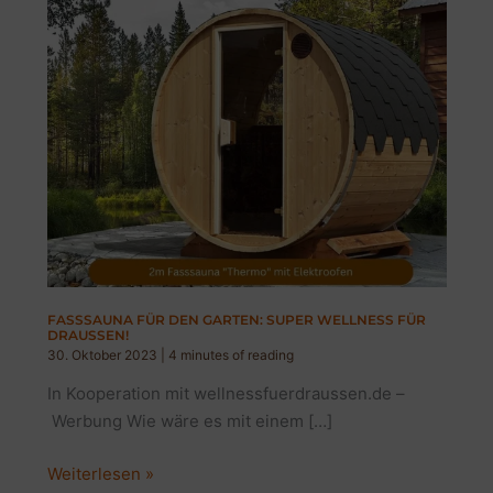
FASSSAUNA FÜR DEN GARTEN: SUPER WELLNESS FÜR
DRAUSSEN!
30. Oktober 2023
|
4 minutes of reading
In Kooperation mit wellnessfuerdraussen.de –
Werbung Wie wäre es mit einem […]
Fasssauna
Weiterlesen »