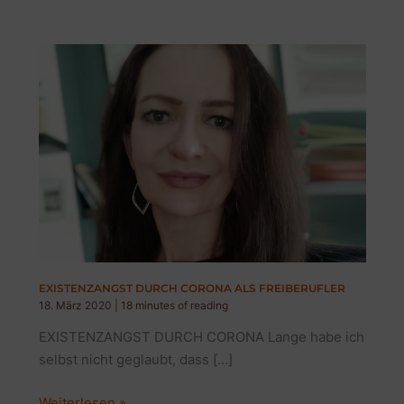
EXISTENZANGST DURCH CORONA ALS FREIBERUFLER
18. März 2020
|
18 minutes of reading
EXISTENZANGST DURCH CORONA Lange habe ich
selbst nicht geglaubt, dass […]
EXISTENZANGST
Weiterlesen »