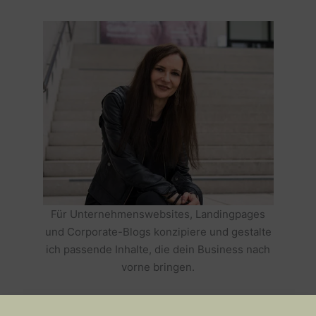
Für Unternehmenswebsites, Landingpages
und Corporate-Blogs konzipiere und gestalte
ich passende Inhalte, die dein Business nach
vorne bringen.
HOLE DIR TEXTE, DIE DEIN BUSINESS