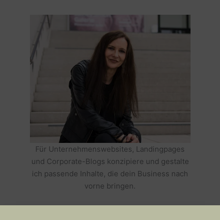
Für Unternehmenswebsites, Landingpages
und Corporate-Blogs konzipiere und gestalte
ich passende Inhalte, die dein Business nach
vorne bringen.
HOLE DIR TEXTE, DIE DEIN BUSINESS