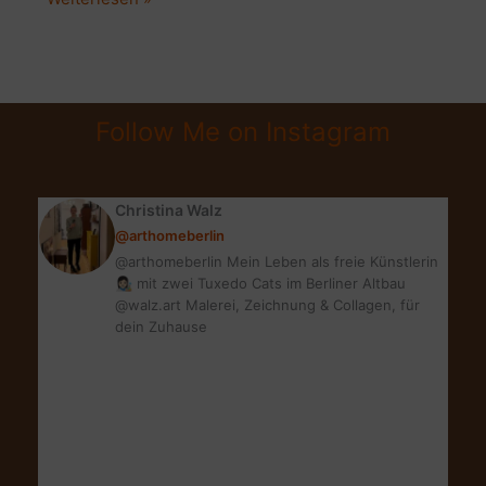
ERFAHRUNGEN
MIT
CBD
ÖL
Follow Me on Instagram
VON
LIMUCAN
Christina Walz
@arthomeberlin
@arthomeberlin Mein Leben als freie Künstlerin
👩🏻‍🎨 mit zwei Tuxedo Cats im Berliner Altbau
@walz.art Malerei, Zeichnung & Collagen, für
dein Zuhause