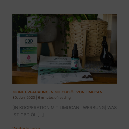
MEINE ERFAHRUNGEN MIT CBD ÖL VON LIMUCAN
30. Juni 2020
|
6 minutes of reading
[IN KOOPERATION MIT LIMUCAN | WERBUNG] WAS
IST CBD ÖL […]
MEINE
Weiterlesen »