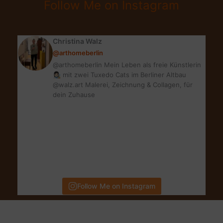
Follow Me on Instagram
2
tolle
Ideen
Christina Walz
@arthomeberlin
@arthomeberlin Mein Leben als freie Künstlerin
👩🏻‍🎨 mit zwei Tuxedo Cats im Berliner Altbau
@walz.art Malerei, Zeichnung & Collagen, für
dein Zuhause
Follow Me on Instagram