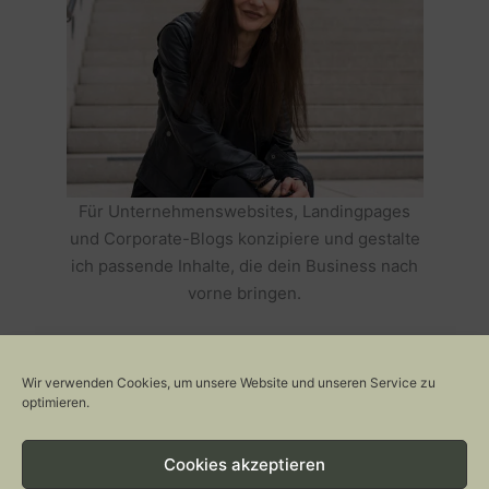
Für Unternehmenswebsites, Landingpages
und Corporate-Blogs konzipiere und gestalte
ich passende Inhalte, die dein Business nach
vorne bringen.
HOLE DIR TEXTE, DIE DEIN BUSINESS
ERFOLGREICH MACHEN >>
Wir verwenden Cookies, um unsere Website und unseren Service zu
optimieren.
Cookies akzeptieren
Copyright © 2026 Stylepeacock: Interior, Plants, Cats & Art