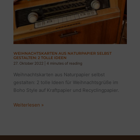
WEIHNACHTSKARTEN AUS NATURPAPIER SELBST
GESTALTEN: 2 TOLLE IDEEN
27. Oktober 2022
|
4 minutes of reading
Weihnachtskarten aus Naturpapier selbst
gestalten: 2 tolle Ideen für Weihnachtsgrüße im
Boho Style auf Kraftpapier und Recyclingpapier.
Weihnachtskarten
Weiterlesen »
aus
Naturpapier
selbst
gestalten: