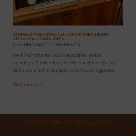
WEIHNACHTSKARTEN AUS NATURPAPIER SELBST
GESTALTEN: 2 TOLLE IDEEN
27. Oktober 2022
|
4 minutes of reading
Weihnachtskarten aus Naturpapier selbst
gestalten: 2 tolle Ideen für Weihnachtsgrüße im
Boho Style auf Kraftpapier und Recyclingpapier.
Weihnachtskarten
Weiterlesen »
aus
Naturpapier
selbst
gestalten:
Follow Me on Instagram
2
tolle