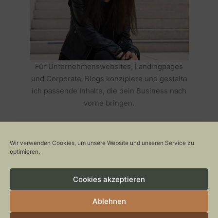
Für Unternehmenswebsites, Landingpages
und Corporate-Blogs konzipiere und gestalte
ich passende Inhalte, die dein Business nach
vorne bringen.
HOLE DIR TEXTE, DIE DEIN BUSINESS
ERFOLGREICH MACHEN >>
Wir verwenden Cookies, um unsere Website und unseren Service zu
optimieren.
Cookies akzeptieren
Copyright © 2026 Stylepeacock: Interior, Plants, Cats & Art
CONTACT
Ablehnen
IMPRESSUM
DATENSCHUTZ