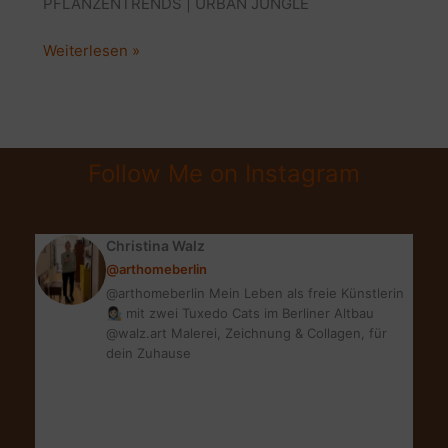
PFLANZENTRENDS | URBAN JUNGLE
PFLANZEN:
Weiterlesen »
DER
INTERIOR-
TREND
|
Follow Me on Instagram
MONSTERA,
PILEA
&
Christina Walz
CO
@arthomeberlin
@arthomeberlin Mein Leben als freie Künstlerin
👩🏻‍🎨 mit zwei Tuxedo Cats im Berliner Altbau
@walz.art Malerei, Zeichnung & Collagen, für
dein Zuhause