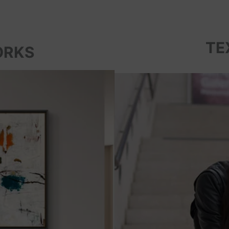
TE
ORKS