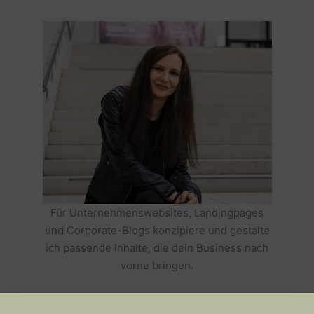
Für Unternehmenswebsites, Landingpages
und Corporate-Blogs konzipiere und gestalte
ich passende Inhalte, die dein Business nach
vorne bringen.
HOLE DIR TEXTE, DIE DEIN BUSINESS