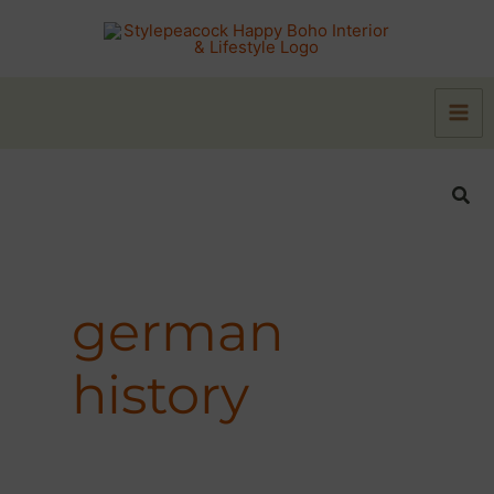
Zum
Inhalt
springen
Suc
german
history