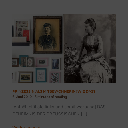
PRINZESSIN ALS MITBEWOHNERIN! WIE DAS?
6. Juni 2019
|
5 minutes of reading
[enthält affiliate links und somit werbung] DAS
GEHEIMNIS DER PREUSSISCHEN […]
PRINZESSIN
Weiterlesen »