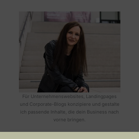
Für Unternehmenswebsites, Landingpages
und Corporate-Blogs konzipiere und gestalte
ich passende Inhalte, die dein Business nach
vorne bringen.
HOLE DIR TEXTE, DIE DEIN BUSINESS