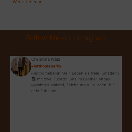
Kalifornischer
Weiterlesen »
Dark
Horse
Wein:
So
Follow Me on Instagram
stark
und
kreativ
Christina Walz
wie
@arthomeberlin
ich
@arthomeberlin Mein Leben als freie Künstlerin
👩🏻‍🎨 mit zwei Tuxedo Cats im Berliner Altbau
@walz.art Malerei, Zeichnung & Collagen, für
dein Zuhause