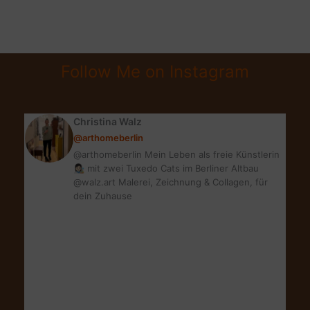
von
Fundstücken
|
7
Follow Me on Instagram
Super
Tipps
für
Christina Walz
Vintagemöbel
@arthomeberlin
@arthomeberlin Mein Leben als freie Künstlerin
👩🏻‍🎨 mit zwei Tuxedo Cats im Berliner Altbau
@walz.art Malerei, Zeichnung & Collagen, für
dein Zuhause