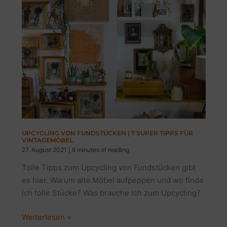
UPCYCLING VON FUNDSTÜCKEN | 7 SUPER TIPPS FÜR
VINTAGEMÖBEL
27. August 2021
|
6 minutes of reading
Tolle Tipps zum Upcycling von Fundstücken gibt
es hier. Warum alte Möbel aufpeppen und wo finde
ich tolle Stücke? Was brauche ich zum Upcycling?
Upcycling
Weiterlesen »