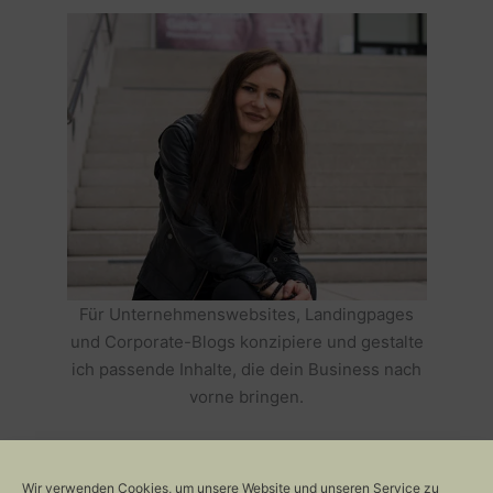
Für Unternehmenswebsites, Landingpages
und Corporate-Blogs konzipiere und gestalte
ich passende Inhalte, die dein Business nach
vorne bringen.
HOLE DIR TEXTE, DIE DEIN BUSINESS
ERFOLGREICH MACHEN >>
Wir verwenden Cookies, um unsere Website und unseren Service zu