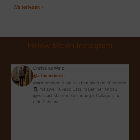
WEIHNACHTSFEST:
Weiterlesen »
GEDANKEN
AM
VIERTEN
ADVENT
Follow Me on Instagram
Christina Walz
@arthomeberlin
@arthomeberlin Mein Leben als freie Künstlerin
👩🏻‍🎨 mit zwei Tuxedo Cats im Berliner Altbau
@walz.art Malerei, Zeichnung & Collagen, für
dein Zuhause