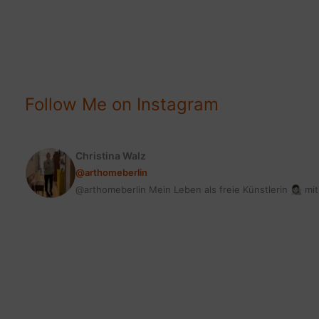
CONTENT?
WARUM
JEDER
BLOG
IHN
Follow Me on Instagram
BRAUCHT!
Christina Walz
@arthomeberlin
@arthomeberlin Mein Leben als freie Künstlerin 👩🏻‍🎨 