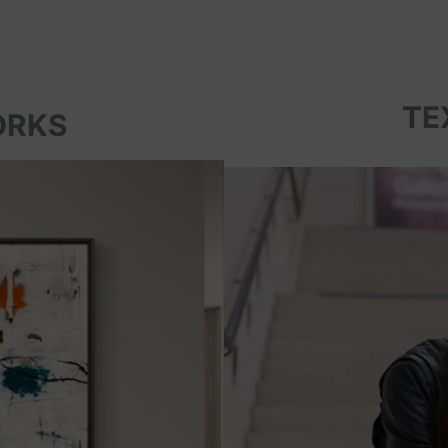
TE
ORKS