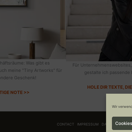
häftsräume: Was gibt es
Für Unternehmenswebsites,
auch meine "Tiny Artworks" für
gestalte ich passende 
sondere Geschenk!
HOLE DIR TEXTE, D
TIGE NOTE >>
Wir verwend
Cookies
CONTACT
IMPRESSUM
DATENSCHUTZ