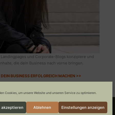
 Landingpages und Corporate-Blogs konzipiere und
Inhalte, die dein Business nach vorne bringen.
IE DEIN BUSINESS ERFOLGREICH MACHEN >>
en Cookies, um unsere Website und unseren Service zu optimieren.
 akzeptieren
Ablehnen
Einstellungen anzeigen
COOKIE-RICHTLINIE
GEWINNSPIELE