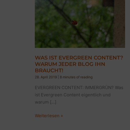
WAS IST EVERGREEN CONTENT?
WARUM JEDER BLOG IHN
BRAUCHT!
28. April 2019
|
8 minutes of reading
EVERGREEN CONTENT: IMMERGRÜN? Was
ist Evergreen Content eigentlich und
warum […]
WAS
Weiterlesen »
IST
EVERGREEN