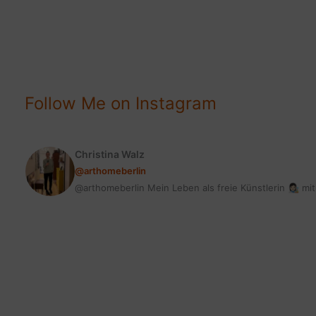
CONTENT?
WARUM
JEDER
BLOG
IHN
Follow Me on Instagram
BRAUCHT!
Christina Walz
@arthomeberlin
@arthomeberlin Mein Leben als freie Künstlerin 👩🏻‍🎨 