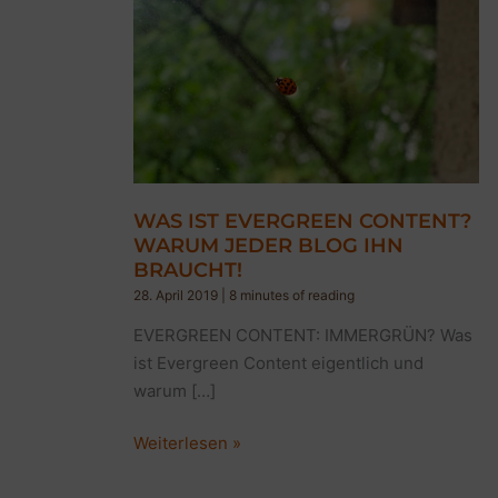
WAS IST EVERGREEN CONTENT?
WARUM JEDER BLOG IHN
BRAUCHT!
28. April 2019
|
8 minutes of reading
EVERGREEN CONTENT: IMMERGRÜN? Was
ist Evergreen Content eigentlich und
warum […]
WAS
Weiterlesen »
IST
EVERGREEN