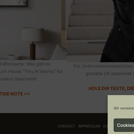
häftsräume: Was gibt es
Für Unternehmenswebsites,
auch meine "Tiny Artworks" für
gestalte ich passende 
sondere Geschenk!
HOLE DIR TEXTE, D
TIGE NOTE >>
Wir verwend
Cookies
CONTACT
IMPRESSUM
DATENSCHUTZ