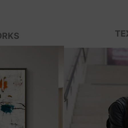
TE
ORKS