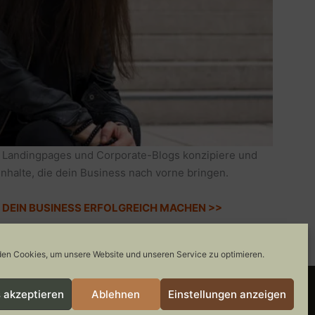
 Landingpages und Corporate-Blogs konzipiere und
Inhalte, die dein Business nach vorne bringen.
IE DEIN BUSINESS ERFOLGREICH MACHEN >>
en Cookies, um unsere Website und unseren Service zu optimieren.
 akzeptieren
Ablehnen
Einstellungen anzeigen
COOKIE-RICHTLINIE
GEWINNSPIELE