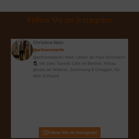
ESSIG
SELBSTGEMACHT
Follow Me on Instagram
|
DIY
IDEE
Christina Walz
@arthomeberlin
@arthomeberlin Mein Leben als freie Künstlerin
👩🏻‍🎨 mit zwei Tuxedo Cats im Berliner Altbau
@walz.art Malerei, Zeichnung & Collagen, für
dein Zuhause
Follow Me on Instagram