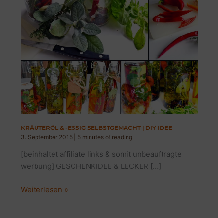
KRÄUTERÖL & -ESSIG SELBSTGEMACHT | DIY IDEE
3. September 2015
|
5 minutes of reading
[beinhaltet affiliate links & somit unbeauftragte
werbung] GESCHENKIDEE & LECKER […]
KRÄUTERÖL
Weiterlesen »
&
-