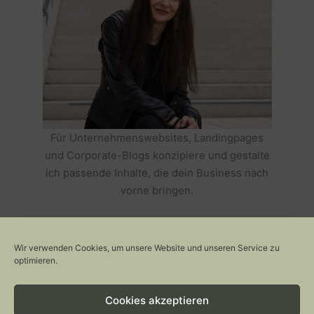
Für Unternehmenswebsites, Landingpages
und Corporate-Blogs konzipiere und gestalte
ich passende Inhalte, die dein Business nach
vorne bringen.
HOLE DIR TEXTE, DIE DEIN BUSINESS
ERFOLGREICH MACHEN >>
Wir verwenden Cookies, um unsere Website und unseren Service zu
optimieren.
Cookies akzeptieren
Copyright © 2026 Stylepeacock: Interior, Plants, Cats & Art