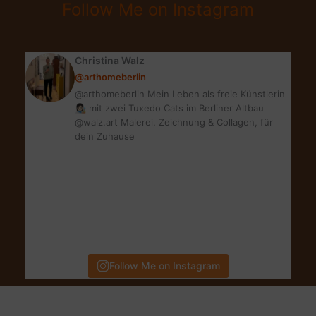
Follow Me on Instagram
ZU
MEHR
FITNESS
Christina Walz
@arthomeberlin
@arthomeberlin Mein Leben als freie Künstlerin
👩🏻‍🎨 mit zwei Tuxedo Cats im Berliner Altbau
@walz.art Malerei, Zeichnung & Collagen, für
dein Zuhause
Follow Me on Instagram