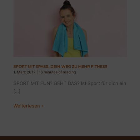
SPORT MIT SPASS: DEIN WEG ZU MEHR FITNESS
1. März 2017
|
16 minutes of reading
SPORT MIT FUN? GEHT DAS? Ist Sport für dich ein
[…]
SPORT
Weiterlesen »
MIT
SPASS:
DEIN
WEG