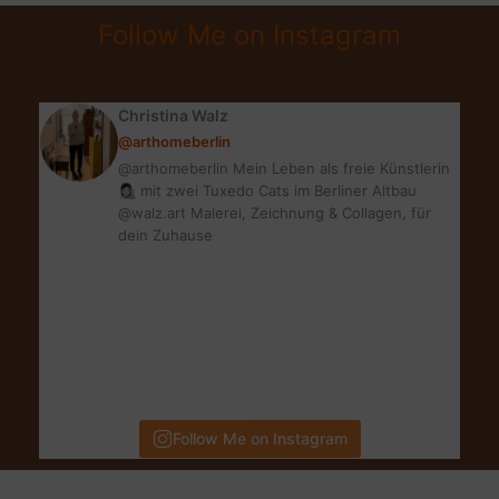
|
Follow Me on Instagram
MEINE
BLOG-
UPDATES
Christina Walz
@arthomeberlin
@arthomeberlin Mein Leben als freie Künstlerin
👩🏻‍🎨 mit zwei Tuxedo Cats im Berliner Altbau
@walz.art Malerei, Zeichnung & Collagen, für
dein Zuhause
Follow Me on Instagram