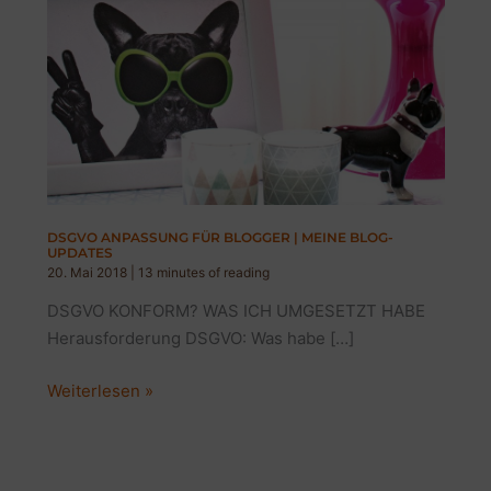
DSGVO ANPASSUNG FÜR BLOGGER | MEINE BLOG-
UPDATES
20. Mai 2018
|
13 minutes of reading
DSGVO KONFORM? WAS ICH UMGESETZT HABE
Herausforderung DSGVO: Was habe […]
DSGVO
Weiterlesen »
ANPASSUNG
FÜR
BLOGGER