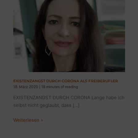
EXISTENZANGST DURCH CORONA ALS FREIBERUFLER
18. März 2020
|
18 minutes of reading
EXISTENZANGST DURCH CORONA Lange habe ich
selbst nicht geglaubt, dass […]
EXISTENZANGST
Weiterlesen »
DURCH
CORONA