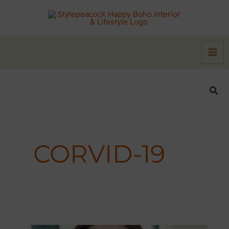
Zum
Inhalt
springen
Suc
CORVID-19