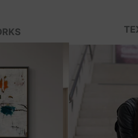
TE
ORKS