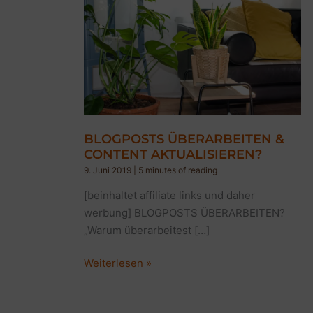
BLOGPOSTS ÜBERARBEITEN &
CONTENT AKTUALISIEREN?
9. Juni 2019
|
5 minutes of reading
[beinhaltet affiliate links und daher
werbung] BLOGPOSTS ÜBERARBEITEN?
„Warum überarbeitest […]
BLOGPOSTS
Weiterlesen »
ÜBERARBEITEN
&