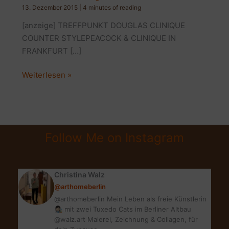
13. Dezember 2015
|
4 minutes of reading
[anzeige] TREFFPUNKT DOUGLAS CLINIQUE
COUNTER STYLEPEACOCK & CLINIQUE IN
FRANKFURT […]
STYLEPEACOCK-
Weiterlesen »
CLINIQUE-
EVENT
IN
FRANKFURT
Follow Me on Instagram
Christina Walz
@arthomeberlin
@arthomeberlin Mein Leben als freie Künstlerin
👩🏻‍🎨 mit zwei Tuxedo Cats im Berliner Altbau
@walz.art Malerei, Zeichnung & Collagen, für