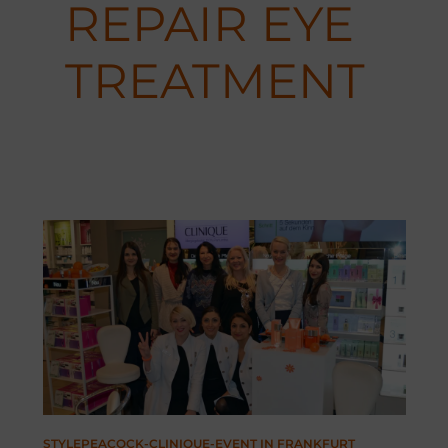
REPAIR EYE
TREATMENT
STYLEPEACOCK-CLINIQUE-EVENT IN FRANKFURT