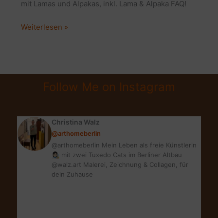
mit Lamas und Alpakas, inkl. Lama & Alpaka FAQ!
Lama
Weiterlesen »
und
Alpaka
Wanderung
bei
Follow Me on Instagram
Berlin
in
Brandenburg
Christina Walz
@arthomeberlin
@arthomeberlin Mein Leben als freie Künstlerin
👩🏻‍🎨 mit zwei Tuxedo Cats im Berliner Altbau
@walz.art Malerei, Zeichnung & Collagen, für
dein Zuhause