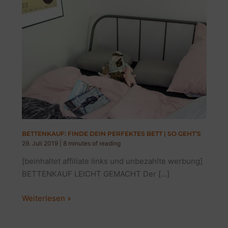
BETTENKAUF: FINDE DEIN PERFEKTES BETT | SO GEHT’S
29. Juli 2019
|
8 minutes of reading
[beinhaltet affiliate links und unbezahlte werbung]
BETTENKAUF LEICHT GEMACHT Der […]
BETTENKAUF:
Weiterlesen »
FINDE
DEIN