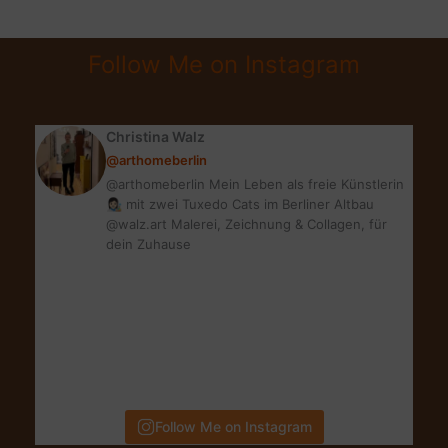
PERFEKTES
BETT
Follow Me on Instagram
|
SO
GEHT’S
Christina Walz
@arthomeberlin
@arthomeberlin Mein Leben als freie Künstlerin
👩🏻‍🎨 mit zwei Tuxedo Cats im Berliner Altbau
@walz.art Malerei, Zeichnung & Collagen, für
dein Zuhause
Follow Me on Instagram