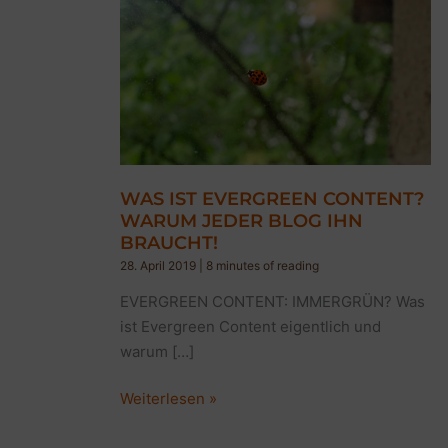
WAS IST EVERGREEN CONTENT?
WARUM JEDER BLOG IHN
BRAUCHT!
28. April 2019
|
8 minutes of reading
EVERGREEN CONTENT: IMMERGRÜN? Was
ist Evergreen Content eigentlich und
warum […]
WAS
Weiterlesen »
IST
EVERGREEN