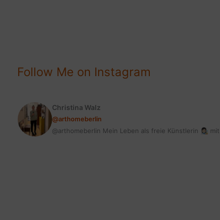
CONTENT?
WARUM
JEDER
BLOG
IHN
Follow Me on Instagram
BRAUCHT!
Christina Walz
@arthomeberlin
@arthomeberlin Mein Leben als freie Künstlerin 👩🏻‍🎨 