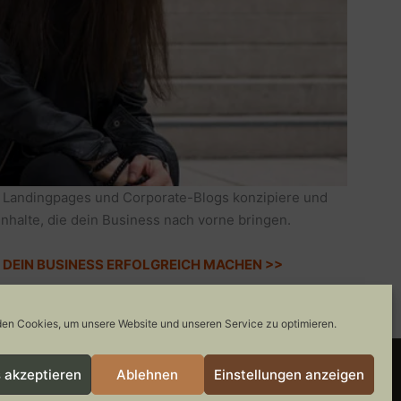
 Landingpages und Corporate-Blogs konzipiere und
Inhalte, die dein Business nach vorne bringen.
IE DEIN BUSINESS ERFOLGREICH MACHEN >>
en Cookies, um unsere Website und unseren Service zu optimieren.
 akzeptieren
Ablehnen
Einstellungen anzeigen
COOKIE-RICHTLINIE
GEWINNSPIELE