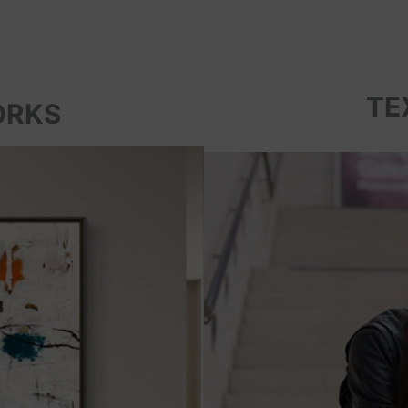
TE
ORKS