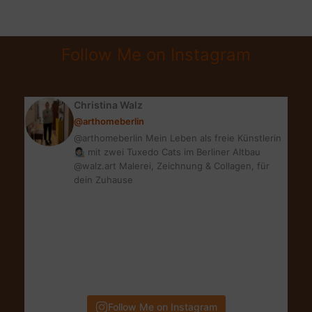
AWARDS
|
SOCIAL-
Follow Me on Instagram
HORROR-
PICTURE-
SHOW?
Christina Walz
@arthomeberlin
@arthomeberlin Mein Leben als freie Künstlerin
👩🏻‍🎨 mit zwei Tuxedo Cats im Berliner Altbau
@walz.art Malerei, Zeichnung & Collagen, für
dein Zuhause
Follow Me on Instagram