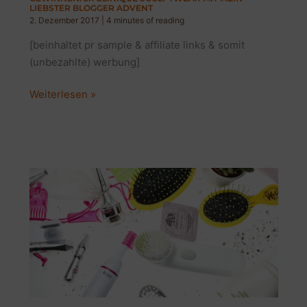
LIEBSTER BLOGGER ADVENT
2. Dezember 2017
|
4 minutes of reading
[beinhaltet pr sample & affiliate links & somit
(unbezahlte) werbung]
GEWINNEN:
Weiterlesen »
3x
CLINIQUE
SCULPTWEAR
MIT
MEIN
LIEBSTER
BLOGGER
ADVENT