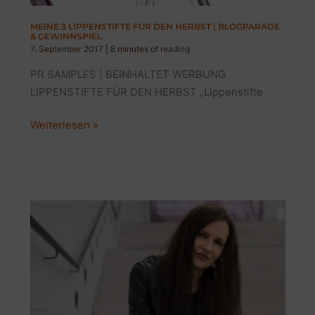
MEINE 3 LIPPENSTIFTE FÜR DEN HERBST | BLOGPARADE
& GEWINNSPIEL
7. September 2017
|
8 minutes of reading
PR SAMPLES | BEINHALTET WERBUNG
LIPPENSTIFTE FÜR DEN HERBST „Lippenstifte
MEINE
Weiterlesen »
3
LIPPENSTIFTE
FÜR
DEN
HERBST
|
BLOGPARADE
&
GEWINNSPIEL