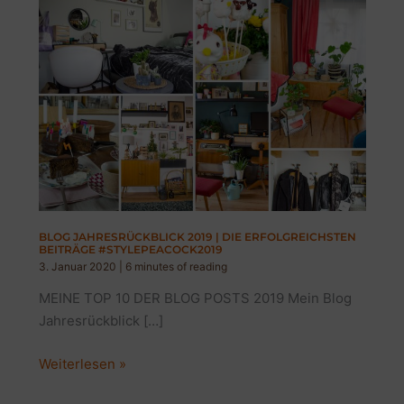
BLOG JAHRESRÜCKBLICK 2019 | DIE ERFOLGREICHSTEN
BEITRÄGE #STYLEPEACOCK2019
3. Januar 2020
|
6 minutes of reading
MEINE TOP 10 DER BLOG POSTS 2019 Mein Blog
Jahresrückblick […]
BLOG
Weiterlesen »
JAHRESRÜCKBLICK