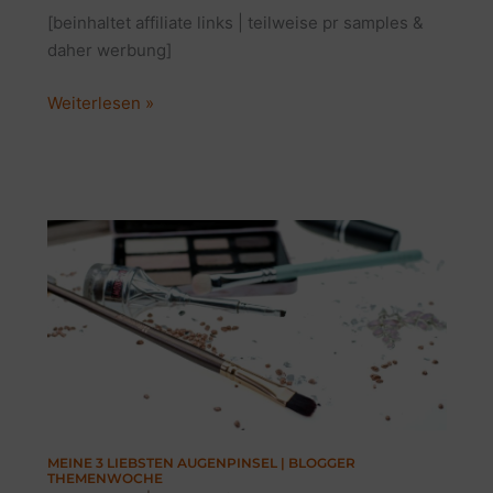
[beinhaltet affiliate links | teilweise pr samples &
daher werbung]
BLOGGER
Weiterlesen »
THEMENWOCHE
|
TOP
3
LIMITED
EDITION
&
GEWINNSPIEL
MEINE 3 LIEBSTEN AUGENPINSEL | BLOGGER
THEMENWOCHE