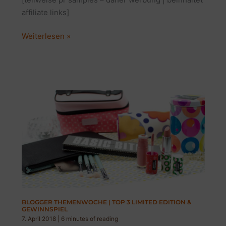
affiliate links]
MEINE
Weiterlesen »
3
LIEBSTEN
GESICHTSMASKEN
|
THEMENWOCHE
&
GEWINNSPIEL
BLOGGER THEMENWOCHE | TOP 3 LIMITED EDITION &
GEWINNSPIEL
7. April 2018
|
6 minutes of reading