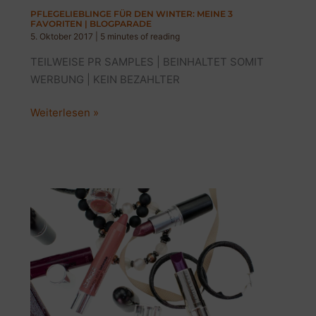
PFLEGELIEBLINGE FÜR DEN WINTER: MEINE 3
FAVORITEN | BLOGPARADE
5. Oktober 2017
|
5 minutes of reading
TEILWEISE PR SAMPLES | BEINHALTET SOMIT
WERBUNG | KEIN BEZAHLTER
PFLEGELIEBLINGE
Weiterlesen »
FÜR
DEN
WINTER:
Meine
3
Favoriten
|
BLOGPARADE