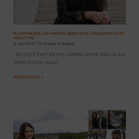
BLOGPARADE | 50 FAKTEN ÜBER MICH | RANDOM FACTS
ABOUT ME
9. Juni 2016
|
15 minutes of reading
SO VIELE FAKTEN WIE LEBENSJAHRE Dies ist das
Motto meiner neuen
BLOGPARADE
Weiterlesen »
|
50
FAKTEN
ÜBER
MICH
|
RANDOM
FACTS