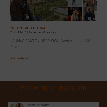
ABOUT
ME
26 FACTS ABOUT ANNA
7. Juni 2016
|
2 minutes of reading
ANNAS FAKTEN ÜBER SICH Auch Anna hat 26
Fakten
26
Weiterlesen »
FACTS
ABOUT
ANNA
Follow Me on Instagram
Christina Walz