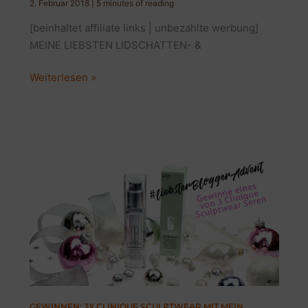
2. Februar 2018
|
5 minutes of reading
[beinhaltet affiliate links | unbezahlte werbung]
MEINE LIEBSTEN LIDSCHATTEN- &
MEINE
Weiterlesen »
3
LIEBSTEN
AUGENPINSEL
|
BLOGGER
THEMENWOCHE
GEWINNEN: 3X CLINIQUE SCULPTWEAR MIT MEIN