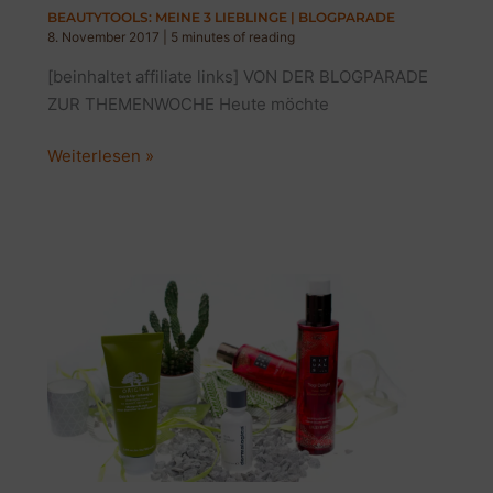
BEAUTYTOOLS: MEINE 3 LIEBLINGE | BLOGPARADE
8. November 2017
|
5 minutes of reading
[beinhaltet affiliate links] VON DER BLOGPARADE
ZUR THEMENWOCHE Heute möchte
BEAUTYTOOLS:
Weiterlesen »
MEINE
3
LIEBLINGE
|
BLOGPARADE