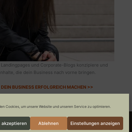
 Landingpages und Corporate-Blogs konzipiere und
Inhalte, die dein Business nach vorne bringen.
IE DEIN BUSINESS ERFOLGREICH MACHEN >>
en Cookies, um unsere Website und unseren Service zu optimieren.
 akzeptieren
Ablehnen
Einstellungen anzeigen
COOKIE-RICHTLINIE
GEWINNSPIELE