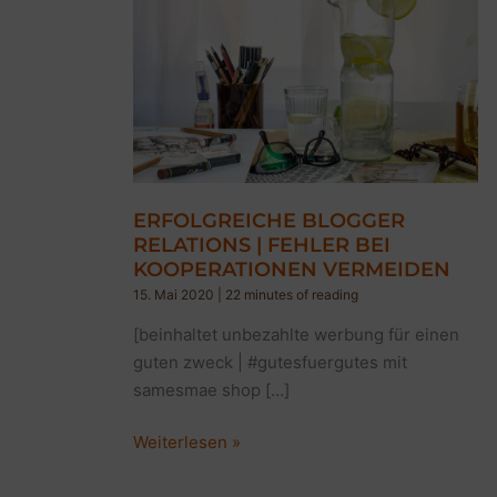
ERFOLGREICHE BLOGGER
RELATIONS | FEHLER BEI
KOOPERATIONEN VERMEIDEN
15. Mai 2020
|
22 minutes of reading
[beinhaltet unbezahlte werbung für einen
guten zweck | #gutesfuergutes mit
samesmae shop […]
ERFOLGREICHE
Weiterlesen »
BLOGGER
RELATIONS