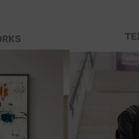
TE
ORKS