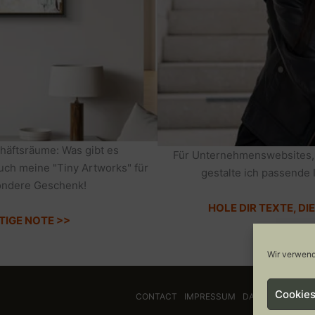
häftsräume: Was gibt es
Für Unternehmenswebsites,
auch meine "Tiny Artworks" für
gestalte ich passende 
sondere Geschenk!
HOLE DIR TEXTE, D
TIGE NOTE >>
Wir verwend
Cookies
CONTACT
IMPRESSUM
DATENSCHUTZ