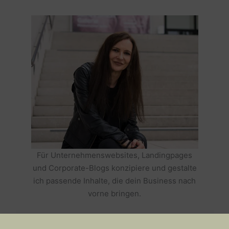
Für Unternehmenswebsites, Landingpages
und Corporate-Blogs konzipiere und gestalte
ich passende Inhalte, die dein Business nach
vorne bringen.
HOLE DIR TEXTE, DIE DEIN BUSINESS