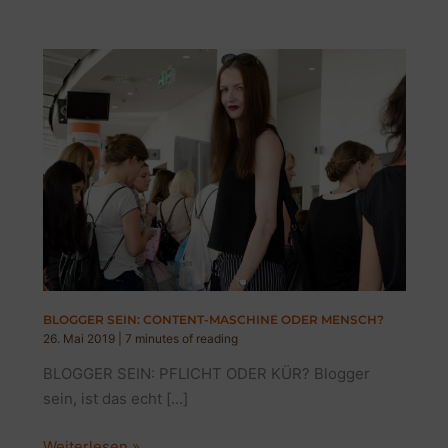
BLOGGER SEIN: CONTENT-MASCHINE ODER MENSCH?
26. Mai 2019
|
7 minutes of reading
BLOGGER SEIN: PFLICHT ODER KÜR? Blogger
sein, ist das echt […]
BLOGGER
Weiterlesen »