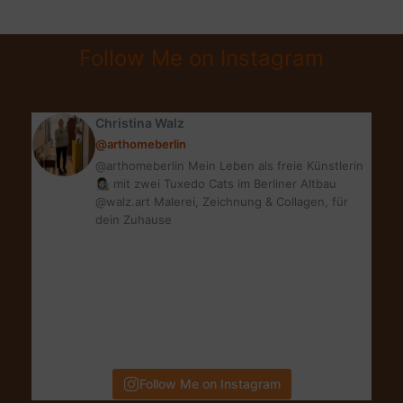
CBD
ÖL
Follow Me on Instagram
VON
LIMUCAN
Christina Walz
@arthomeberlin
@arthomeberlin Mein Leben als freie Künstlerin
👩🏻‍🎨 mit zwei Tuxedo Cats im Berliner Altbau
@walz.art Malerei, Zeichnung & Collagen, für
dein Zuhause
Follow Me on Instagram