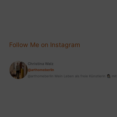
Glückliche
Bienen
mit
Bee
[eco]
von
Follow Me on Instagram
Remmers
[eco]
Christina Walz
@arthomeberlin
@arthomeberlin Mein Leben als freie Künstlerin 👩🏻‍🎨 