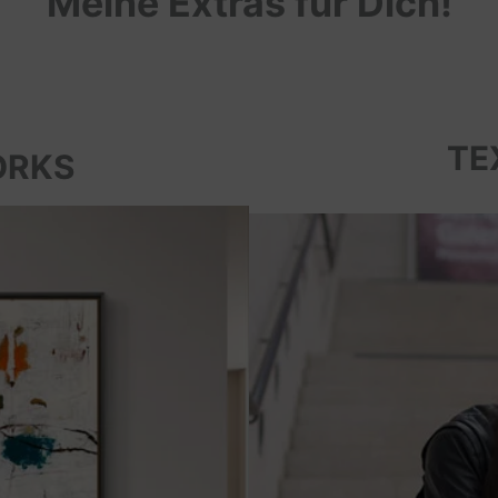
Meine Extras für Dich!
TE
ORKS