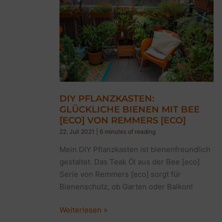
DIY PFLANZKASTEN:
GLÜCKLICHE BIENEN MIT BEE
[ECO] VON REMMERS [ECO]
22. Juli 2021
|
6 minutes of reading
Mein DIY Pflanzkasten ist bienenfreundlich
gestaltet. Das Teak Öl aus der Bee [eco]
Serie von Remmers [eco] sorgt für
Bienenschutz, ob Garten oder Balkon!
DIY
Weiterlesen »
Pflanzkasten: