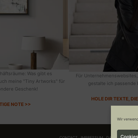
häftsräume: Was gibt es
Für Unternehmenswebsites,
auch meine "Tiny Artworks" für
gestalte ich passende 
sondere Geschenk!
HOLE DIR TEXTE, D
TIGE NOTE >>
Wir verwend
Cookies
CONTACT
IMPRESSUM
DATENSCHUTZ