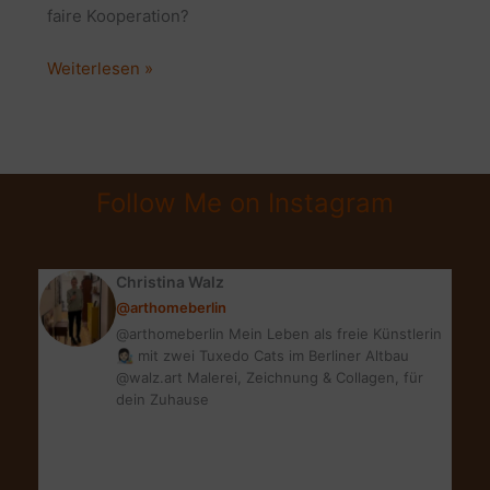
faire Kooperation?
Startup
Weiterlesen »
Mitleidsmasche
&
Barter
Deals:
Follow Me on Instagram
Große
Abzocke
bei
Christina Walz
Kooperationen
@arthomeberlin
@arthomeberlin Mein Leben als freie Künstlerin
👩🏻‍🎨 mit zwei Tuxedo Cats im Berliner Altbau
@walz.art Malerei, Zeichnung & Collagen, für
dein Zuhause