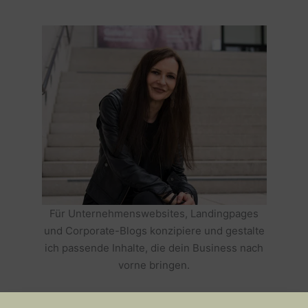
Für Unternehmenswebsites, Landingpages
und Corporate-Blogs konzipiere und gestalte
ich passende Inhalte, die dein Business nach
vorne bringen.
HOLE DIR TEXTE, DIE DEIN BUSINESS