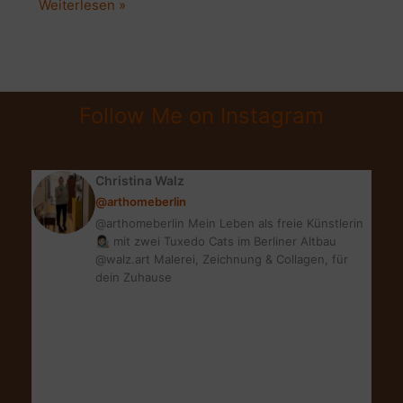
Kalifornischer
Weiterlesen »
Dark
Horse
Wein:
So
Follow Me on Instagram
stark
und
kreativ
Christina Walz
wie
@arthomeberlin
ich
@arthomeberlin Mein Leben als freie Künstlerin
👩🏻‍🎨 mit zwei Tuxedo Cats im Berliner Altbau
@walz.art Malerei, Zeichnung & Collagen, für
dein Zuhause