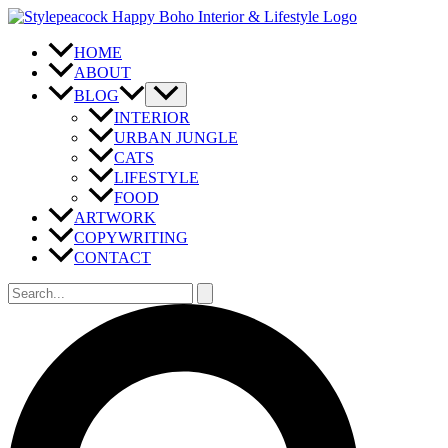
Zum
Inhalt
springen
HOME
ABOUT
BLOG
INTERIOR
URBAN JUNGLE
CATS
LIFESTYLE
FOOD
ARTWORK
COPYWRITING
CONTACT
Suchen
nach:
Suchen