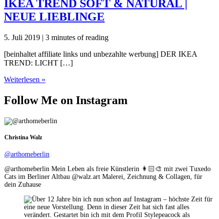
IKEA TREND SOFT & NATURAL |
NEUE LIEBLINGE
5. Juli 2019
|
3 minutes of reading
[beinhaltet affiliate links und unbezahlte werbung] DER IKEA
TREND: LICHT […]
IKEA
Weiterlesen »
TREND
SOFT
Follow Me on Instagram
&
NATURAL
|
NEUE
Christina Walz
LIEBLINGE
@arthomeberlin
@arthomeberlin Mein Leben als freie Künstlerin 👩🏻‍🎨 mit zwei Tuxedo
Cats im Berliner Altbau @walz.art Malerei, Zeichnung & Collagen, für
dein Zuhause