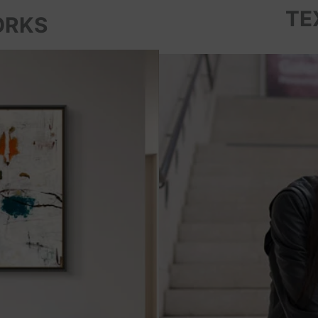
TE
ORKS