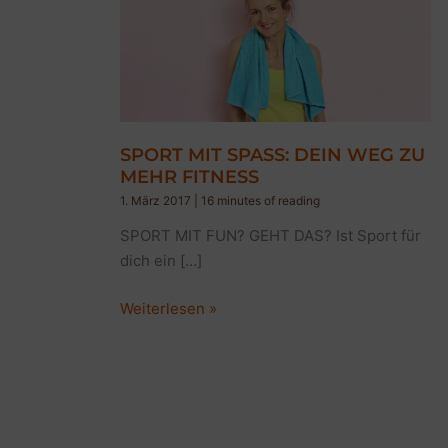
SPORT MIT SPASS: DEIN WEG ZU
MEHR FITNESS
1. März 2017
|
16 minutes of reading
SPORT MIT FUN? GEHT DAS? Ist Sport für
dich ein […]
SPORT
Weiterlesen »
MIT
SPASS:
DEIN
WEG
ZU