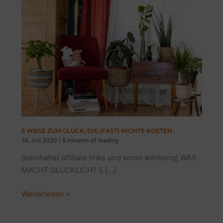
5 WEGE ZUM GLÜCK, DIE (FAST) NICHTS KOSTEN
16. Juli 2020
|
8 minutes of reading
[beinhaltet affiliate links und somit werbung] WAS
MACHT GLÜCKLICH? 5 […]
5
Weiterlesen »
WEGE
ZUM