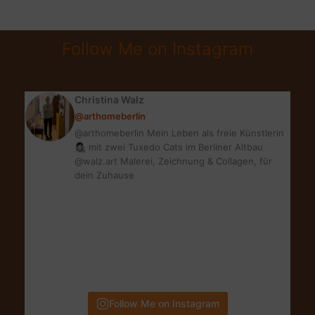
|
AUSMISTEN
Follow Me on Instagram
–
SO
GEHT’S!
Christina Walz
@arthomeberlin
@arthomeberlin Mein Leben als freie Künstlerin
👩🏻‍🎨 mit zwei Tuxedo Cats im Berliner Altbau
@walz.art Malerei, Zeichnung & Collagen, für
dein Zuhause
Follow Me on Instagram