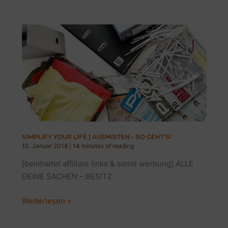
GLÜCK,
DIE
(FAST)
NICHTS
KOSTEN
SIMPLIFY YOUR LIFE | AUSMISTEN – SO GEHT’S!
10. Januar 2018
|
14 minutes of reading
[beinhaltet affiliate links & somit werbung] ALLE
DEINE SACHEN – BESITZ
SIMPLIFY
Weiterlesen »
YOUR
LIFE