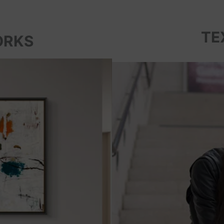
TE
ORKS