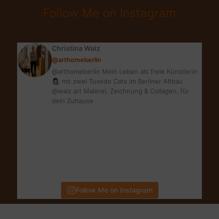
|
Follow Me on Instagram
MADE/SLOW
DESIGN,
FASHION
Christina Walz
&
@arthomeberlin
LIFESTYLE
@arthomeberlin Mein Leben als freie Künstlerin
👩🏻‍🎨 mit zwei Tuxedo Cats im Berliner Altbau
@walz.art Malerei, Zeichnung & Collagen, für
dein Zuhause
Follow Me on Instagram