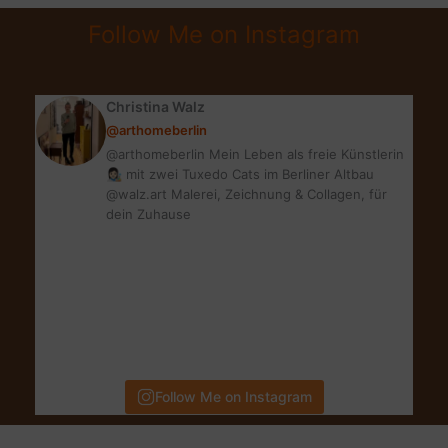
NOT
Follow Me on Instagram
KNOW
ABOUT
DAVID
Christina Walz
BOWIE
@arthomeberlin
@arthomeberlin Mein Leben als freie Künstlerin
👩🏻‍🎨 mit zwei Tuxedo Cats im Berliner Altbau
@walz.art Malerei, Zeichnung & Collagen, für
dein Zuhause
Follow Me on Instagram