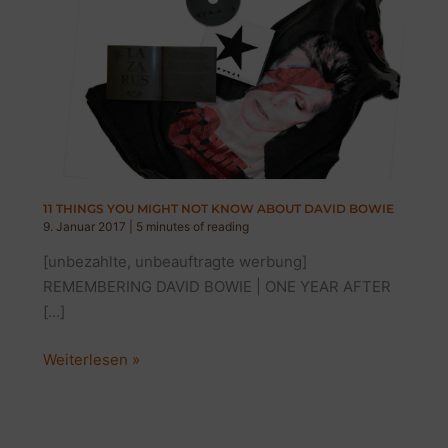
11 THINGS YOU MIGHT NOT KNOW ABOUT DAVID BOWIE
9. Januar 2017
|
5 minutes of reading
[unbezahlte, unbeauftragte werbung]
REMEMBERING DAVID BOWIE | ONE YEAR AFTER
[…]
11
Weiterlesen »
THINGS
YOU
MIGHT