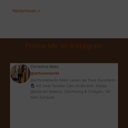
VINTAGE
Weiterlesen »
INTERIOR
&
DEKO
|
Follow Me on Instagram
HIER
FINDEST
DU
Christina Walz
TOLLE
@arthomeberlin
MÖBEL
@arthomeberlin Mein Leben als freie Künstlerin
&
👩🏻‍🎨 mit zwei Tuxedo Cats im Berliner Altbau
MEHR
@walz.art Malerei, Zeichnung & Collagen, für
dein Zuhause