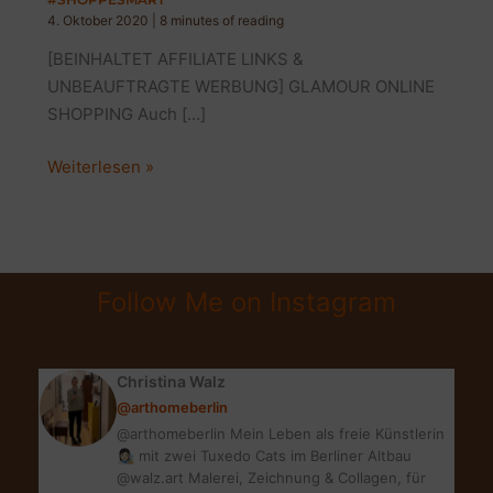
4. Oktober 2020
|
8 minutes of reading
[BEINHALTET AFFILIATE LINKS &
UNBEAUFTRAGTE WERBUNG] GLAMOUR ONLINE
SHOPPING Auch […]
GLAMOUR
Weiterlesen »
SHOPPING
WEEK
ONLINE
|
Follow Me on Instagram
GSW
#staysafe
#shoppesmart
Christina Walz
@arthomeberlin
@arthomeberlin Mein Leben als freie Künstlerin
👩🏻‍🎨 mit zwei Tuxedo Cats im Berliner Altbau
@walz.art Malerei, Zeichnung & Collagen, für