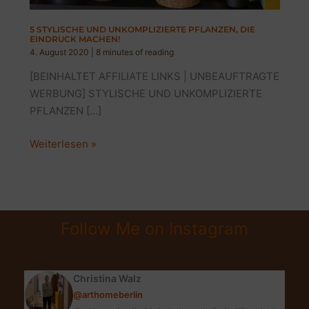
5 STYLISCHE UND UNKOMPLIZIERTE PFLANZEN, DIE
EINDRUCK MACHEN!
4. August 2020
|
8 minutes of reading
[BEINHALTET AFFILIATE LINKS | UNBEAUFTRAGTE
WERBUNG] STYLISCHE UND UNKOMPLIZIERTE
PFLANZEN […]
5
Weiterlesen »
STYLISCHE
UND
UNKOMPLIZIERTE
PFLANZEN,
Follow Me on Instagram
DIE
EINDRUCK
MACHEN!
Christina Walz
@arthomeberlin