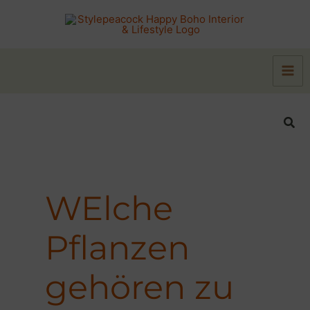
Zum
Inhalt
springen
Suc
WElche
Pflanzen
gehören zu